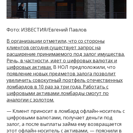
Фото: ИЗВЕСТИЯ/Евгений Павлов
В организации отметили, что со стороны
клиентов сегодня существует запрос на
расширение принимаемого под залог имущества.
Речь, в частности, идет о цифровых валютах и
цифровых активах.
В НОЛ предположили, что
появление новых предметов залога позволит
увеличить совокупный портфель отечественных
ломбардов в 10 раз за три года. Работать с
цифровыми активами ломбарды смогут по
аналогии с золотом.
— Клиент приносит в ломбард офлайн-носитель с
цифровыми валютами, получает деньги под
залог, а после выплаты займа ему возвращается
этот офлайн-носитель с активами, — пояснили в