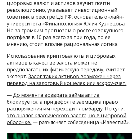
цифровых валют и активов звучит почти
революционно, указывает инвестиционный
советник в реестре ЦБ РФ, основатель онлайн-
университета «Финансология» Юлия Кузнецова.
Но за громким прогнозом о росте совокупного
портфеля в 10 раз всего за три года, по ее
мнению, стоит вполне рациональная логика.
Использование криптовалюты и цифровых
активов в качестве залога может не
предполагать их физическую передачу, считает
эксперт.
Залог таких активов возможен через
перевод на залоговый кошелек или эскроу-счет.
—
До момента возврата займа актив
блокируется, а при дефолте заемщика право
распоряжения им переходит ломбарду. По сути,
это аналог классического залога, но в цифровой
оболочке,
— разъясняет собеседница «Известий».