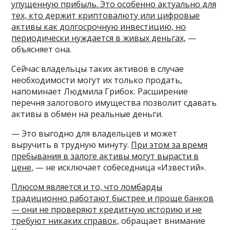
упущенную прибыль. Это особенно актуально для
тех, кто держит криптовалюту или цифровые
активы как долгосрочную инвестицию, но
периодически нуждается в живых деньгах,
—
объясняет она.
Сейчас владельцы таких активов в случае
необходимости могут их только продать,
напоминает Людмила Грибок. Расширение
перечня залогового имущества позволит сдавать
активы в обмен на реальные деньги.
— Это выгодно для владельцев и может
выручить в трудную минуту.
При этом за время
пребывания в залоге активы могут вырасти в
цене,
— не исключает собеседница «Известий».
Плюсом является и то, что ломбарды
традиционно работают быстрее и проще банков
— они не проверяют кредитную историю и не
требуют никаких справок,
обращает внимание