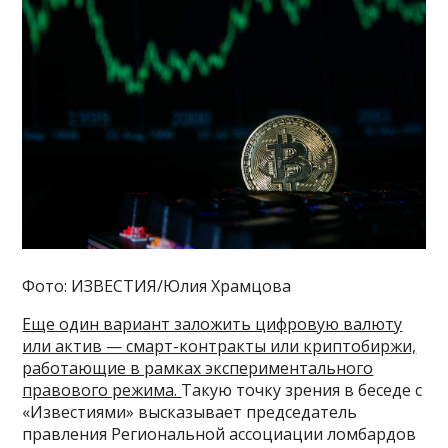
Фото: ИЗВЕСТИЯ/Юлия Храмцова
Еще один вариант заложить цифровую валюту
или актив — смарт-контракты или криптобиржи,
работающие в рамках экспериментального
правового режима.
Такую точку зрения в беседе с
«Известиями» высказывает председатель
правления Региональной ассоциации ломбардов