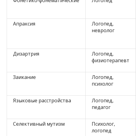
Фонетико‑фонематические
Логопед
Апраксия
Логопед,
невролог
Дизартрия
Логопед,
физиотерапевт
Заикание
Логопед,
психолог
Языковые расстройства
Логопед,
педагог
Селективный мутизм
Психолог,
логопед