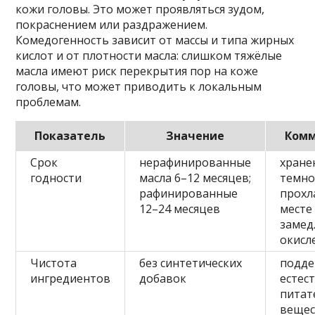
кожи головы. Это может проявляться зудом,
покраснением или раздражением.
Комедогенность зависит от массы и типа жирных
кислот и от плотности масла: слишком тяжёлые
масла имеют риск перекрытия пор на коже
головы, что может приводить к локальным
проблемам.
Показатель
Значение
Ком
Срок
нерафинированные
хране
годности
масла 6–12 месяцев;
темн
рафинированные
прохл
12–24 месяцев
месте
замед
окисл
Чистота
без синтетических
подде
ингредиентов
добавок
естес
питат
вещес