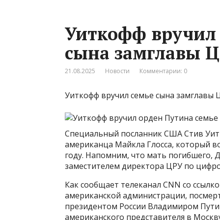
Уиткофф вручил 
сына замглавы 
21.08.2025
Новости
Комментарии: 0
Уиткофф вручил семье сына замглавы
Специальный посланник США Стив Уит
американца Майкла Глосса, который во
году. Напомним, что мать погибшего, 
заместителем директора ЦРУ по цифр
Как сообщает телеканал CNN со ссылк
американской администрации, посмерт
президентом России Владимиром Пути
американского представителя в Москву 