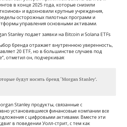
нгов в конце 2025 года, которые снизили
ткоинов» и вдохновили крупные учреждения,
 пределы осторожных пилотных программ и
атформы управления основными активами.
n Stanley подает заявки на Bitcoin и Solana ETFs
выбор бренда отражает внутреннюю уверенность,
равляет 20 ETF, но в большинстве случаев под
e”, отметил он, подчеркивая:
которые будут носить бренд ‘Morgan Stanley’.
rgan Stanley продукты, связанные с
авно установившиеся финансовые компании все
едложения с цифровыми активами. Вместе эти
двиг в поведении Уолл-стрит, с тем как