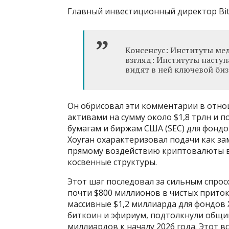
Главный инвестиционный директор Bitw
Консенсус: Институты ме
взгляд: Институты наступ
видят в ней ключевой би
Он обрисовал эти комментарии в отно
активами на сумму около $1,8 трлн и 
бумагам и биржам США (SEC) для фондов
Хоуган охарактеризовал подачи как за
прямому воздействию криптовалюты в 
косвенные структуры.
Этот шаг последовал за сильным спро
почти $800 миллионов в чистых притока
массивные $1,2 миллиарда для фондов X
биткоин и эфириум, подтолкнули общи
миллиардов к началу 2026 года. Этот в