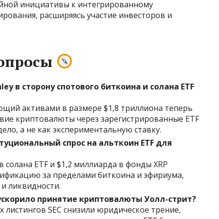
йной инициативы к интегрированному
рования, расширяясь участие инвесторов и
вопросы
ey в сторону спотового биткоина и солана ETF
яющий активами в размере $1,8 триллиона теперь
твие криптовалюты через зарегистрированные ETF
ело, а не как экспериментальную ставку.
туциональный спрос на альткоин ETF для
 солана ETF и $1,2 миллиарда в фонды XRP
ификацию за пределами биткоина и эфириума,
и ликвидности.
ускорило принятие криптовалюты Уолл-стрит?
х листингов SEC снизили юридическое трение,