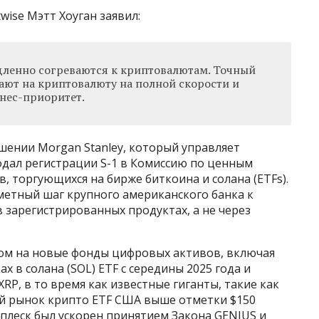
ise Мэтт Хоуган заявил:
дленно согреваются к криптовалютам. Точный
ают на криптовалюту на полной скорости и
знес-приоритет.
шении Morgan Stanley, который управляет
подал регистрации S-1 в Комиссию по ценным
, торгующихся на бирже биткоина и солана (ETFs).
метный шаг крупного американского банка к
зарегистрированных продуктах, а не через
сом на новые фонды цифровых активов, включая
х в солана (SOL) ETF с середины 2025 года и
RP, в то время как известные гиганты, такие как
й рынок крипто ETF США выше отметки $150
сплеск был ускорен принятием Закона GENIUS и