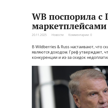
WB поспорила с 
маркетплейсами 
20.11.2025
Новости
Комментарии: 0
В Wildberries & Russ настаивают, что с
являются доходом. Греф утверждает, 
конкуренции и из-за скидок недоплатил