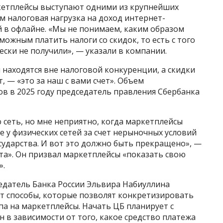
аркетплейсы выступают одними из крупнейших
м налоговая нагрузка на доход интернет-
й в офлайне. «Мы не понимаем, каким образом
ожным платить налоги со скидок, то есть с того
ски не получили», — указали в компании.
 находятся вне налоговой конкуренции, а скидки
 — «это за наш с вами счет». Объем
в в 2025 году председатель правления Сбербанка
 сеть, но мне неприятно, когда маркетплейсы
у физических сетей за счет нерыночных условий
сударства. И вот это должно быть прекращено», —
нта». Он призвал маркетплейсы «показать свою
».
едатель Банка России Эльвира Набиуллина
ает способы, которые позволят конкретизировать
а на маркетплейсы. Начать ЦБ планирует с
н в зависимости от того, какое средство платежа