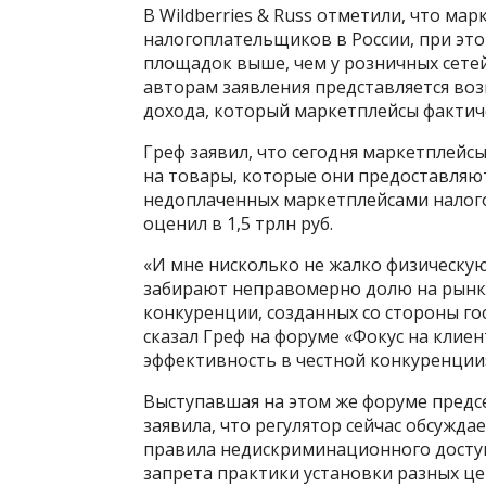
В Wildberries & Russ отметили, что м
налогоплательщиков в России, при это
площадок выше, чем у розничных сете
авторам заявления представляется возм
дохода, который маркетплейсы фактиче
Греф заявил, что сегодня маркетплейсы
на товары, которые они предоставляют,
недоплаченных маркетплейсами налого
оценил в 1,5 трлн руб.
«И мне нисколько не жалко физическую
забирают неправомерно долю на рынке 
конкуренции, созданных со стороны го
сказал Греф на форуме «Фокус на клие
эффективность в честной конкуренции
Выступавшая на этом же форуме предс
заявила, что регулятор сейчас обсужд
правила недискриминационного доступ
запрета практики установки разных це