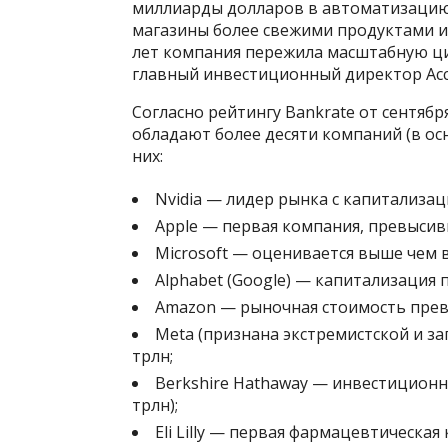
миллиарды долларов в автоматизацию 
магазины более свежими продуктами и 
лет компания пережила масштабную ц
главный инвестиционный директор Accuv
Согласно рейтингу Bankrate от сентябр
обладают более десяти компаний (в ос
них:
Nvidia — лидер рынка с капитализа
Apple — первая компания, превысивш
Microsoft — оценивается выше чем в
Alphabet (Google) — капитализация 
Amazon — рыночная стоимость прев
Meta (признана экстремистской и за
трлн;
Berkshire Hathaway — инвестиционн
трлн);
Eli Lilly — первая фармацевтическая