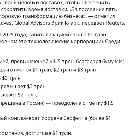
своей цепочки поставок, чтобы обеспечить
сократить время доставки. «За последние пять
ифровую трансформацию бизнеса», — отметил
est Global Advisors Эрик Кларк, передает Reuters.
я 2025 года, капитализацией свыше $1 трлн
новном это технологические корпорации). Среди
цией, превышающей $4–5 трлн, благодаря буму ИИ;
ая отметки $1 трлн, $2 трлн и $3 трлн;
 $3 трлн;
превышает $3 трлн;
ышает $2 трлн;
прещена в России) — преодолела отметку $1,5
ый конгломерат Уоррена Баффетта (более $1
 компания, достигшая $1 трлн.