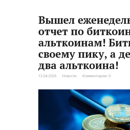
Вышел еженедел
отчет по биткоин
альткоинам! Бит
своему пику, а д
два альткоина!
13.04.2026
Новости
Комментарии: 0