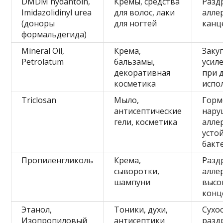
DMDM hydantoin,
Кремы, средства
Разд
Imidazolidinyl urea
для волос, лаки
алле
(доноры
для ногтей
канц
формальдегида)
Mineral Oil,
Крема,
Заку
Petrolatum
бальзамы,
усил
декоративная
при 
косметика
испо
Triclosan
Мыло,
Горм
антисептические
нару
гели, косметика
алле
усто
бакт
Пропиленгликоль
Крема,
Разд
сыворотки,
алле
шампуни
высо
конц
Этанол,
Тоники, духи,
Сухос
Изопропиловый
антисептики
разд