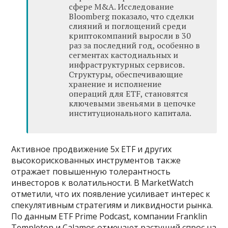
сфере M&A. Исследование
Bloomberg показало, что сделки
слияний и поглощений среди
криптокомпаний выросли в 30
раз за последний год, особенно в
сегментах кастодиальных и
инфраструктурных сервисов.
Структуры, обеспечивающие
хранение и исполнение
операций для ETF, становятся
ключевыми звеньями в цепочке
институционального капитала.
Активное продвижение 5x ETF и других
высокорискованных инструментов также
отражает повышенную толерантность
инвесторов к волатильности. В MarketWatch
отметили, что их появление усиливает интерес к
спекулятивным стратегиям и ликвидности рынка.
По данным ETF Prime Podcast, компании Franklin
Templeton и Calamos отмечают растущий спрос на