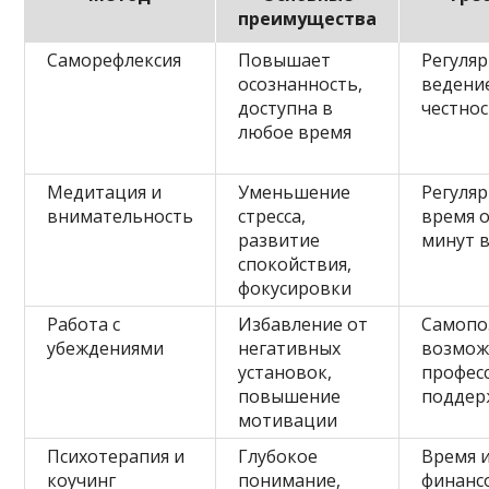
преимущества
Саморефлексия
Повышает
Регуля
осознанность,
ведение
доступна в
честнос
любое время
Медитация и
Уменьшение
Регуляр
внимательность
стресса,
время о
развитие
минут 
спокойствия,
фокусировки
Работа с
Избавление от
Самопо
убеждениями
негативных
возмож
установок,
профес
повышение
поддер
мотивации
Психотерапия и
Глубокое
Время 
коучинг
понимание,
финанс