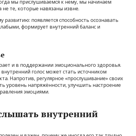
Когда мы прислушиваемся к нему, мы начинаем
 не те, которые навязаны извне.
у развитию: появляется способность осознавать
слабыми, формирует внутренний баланс и
ье
рает и в поддержании эмоционального здоровья.
внутренний голос может стать источником
икта. Напротив, регулярное «прослушивание» своих
ть уровень напряжённости, улучшить настроение
равления эмоциями.
 слышать внутренний
полезен и важен, почему же иногда его так трудно