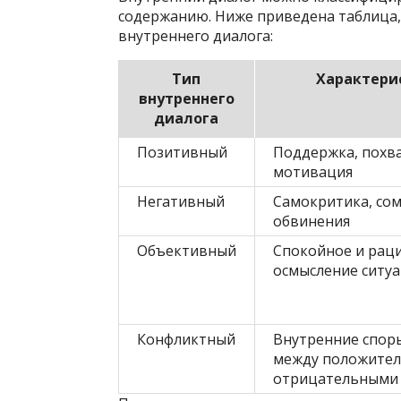
содержанию. Ниже приведена таблица,
внутреннего диалога:
Тип
Характери
внутреннего
диалога
Позитивный
Поддержка, похва
мотивация
Негативный
Самокритика, сом
обвинения
Объективный
Спокойное и рац
осмысление ситу
Конфликтный
Внутренние споры
между положите
отрицательными