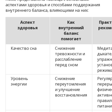
аспектами здоровья и способами поддержания
внутреннего баланса, влияющими на них:
Аспект
Как
Практ
здоровья
внутренний
реком
баланс
помогает
Качество сна
Снижение
Медита
тревожности и
дыхате
расслабление
упражн
перед сном
устано
режима
Уровень
Снижение
Регуля
энергии
переутомления
переры
и улучшение
физиче
восстановления
активн
правил
питани