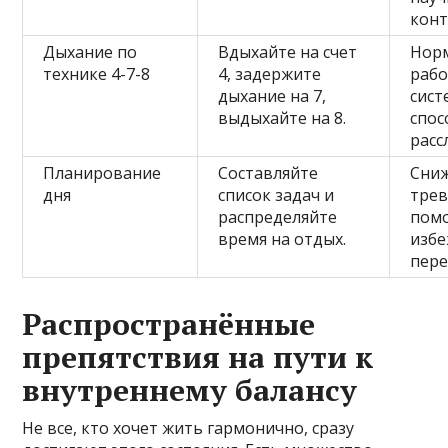
кон
Дыхание по
Вдыхайте на счет
Нор
технике 4-7-8
4, задержите
рабо
дыхание на 7,
сист
выдыхайте на 8.
спос
расс
Планирование
Составляйте
Сни
дня
список задач и
трев
распределяйте
пом
время на отдых.
изб
пере
Распространённые
препятствия на пути к
внутреннему балансу
Не все, кто хочет жить гармонично, сразу