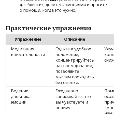
для близких, делитесь эмоциями и просите
о помощи, когда это нужно.
Практические упражнения
Упражнение
Описание
Медитация
Сядьте в удобное
Улу
внимательности
положение,
кон
концентрируйтесь
сниж
на своем дыхании,
позволяйте
мыслям проходить
без оценки.
Ведение
Ежедневно
Пом
дневника
записывайте, что
осоз
эмоций
вы чувствуете и
при
почему.
эмоц
науч