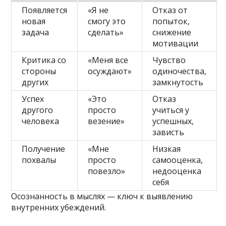
Появляется
«Я не
Отказ от
новая
смогу это
попыток,
задача
сделать»
снижение
мотивации
Критика со
«Меня все
Чувство
стороны
осуждают»
одиночества,
других
замкнутость
Успех
«Это
Отказ
другого
просто
учиться у
человека
везение»
успешных,
зависть
Получение
«Мне
Низкая
похвалы
просто
самооценка,
повезло»
недооценка
себя
Осознанность в мыслях — ключ к выявлению
внутренних убеждений.