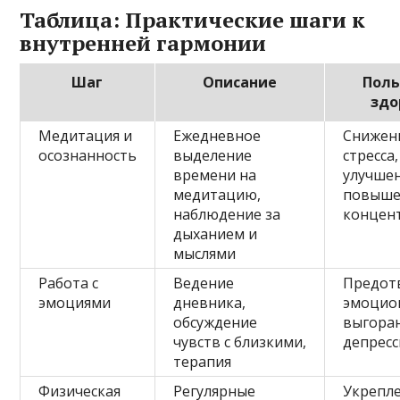
Таблица: Практические шаги к
внутренней гармонии
Шаг
Описание
Поль
здо
Медитация и
Ежедневное
Снижен
осознанность
выделение
стресса,
времени на
улучшен
медитацию,
повыше
наблюдение за
концен
дыханием и
мыслями
Работа с
Ведение
Предот
эмоциями
дневника,
эмоцио
обсуждение
выгора
чувств с близкими,
депрес
терапия
Физическая
Регулярные
Укрепл