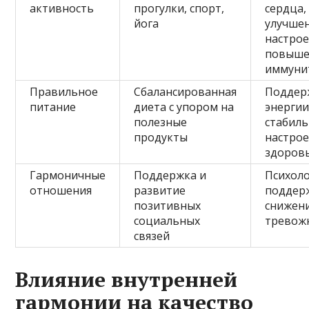
активность
прогулки, спорт,
сердца,
йога
улучше
настрое
повыше
иммуни
Правильное
Сбалансированная
Поддер
питание
диета с упором на
энергии
полезные
стабил
продукты
настрое
здоров
Гармоничные
Поддержка и
Психоло
отношения
развитие
поддер
позитивных
снижен
социальных
тревож
связей
Влияние внутренней
гармонии на качество