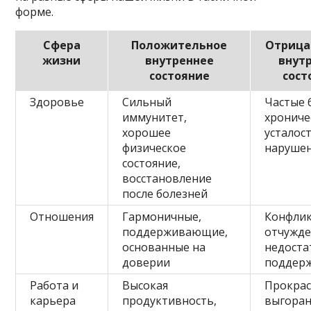
форме.
Сфера
Положительное
Отрица
жизни
внутреннее
внут
состояние
сост
Здоровье
Сильный
Частые 
иммунитет,
хрониче
хорошее
усталост
физическое
нарушен
состояние,
восстановление
после болезней
Отношения
Гармоничные,
Конфлик
поддерживающие,
отчужде
основанные на
недоста
доверии
поддер
Работа и
Высокая
Прокрас
карьера
продуктивность,
выгоран