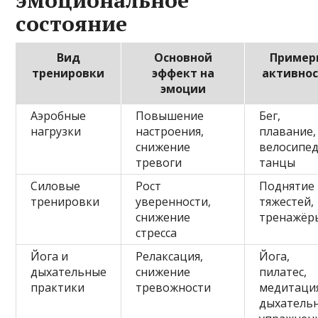
состояние
Вид
Основной
Пример
тренировки
эффект на
активно
эмоции
Аэробные
Повышение
Бег,
нагрузки
настроения,
плавание,
снижение
велосипед
тревоги
танцы
Силовые
Рост
Поднятие
тренировки
уверенности,
тяжестей,
снижение
тренажёр
стресса
Йога и
Релаксация,
Йога,
дыхательные
снижение
пилатес,
практики
тревожности
медитаци
дыхатель