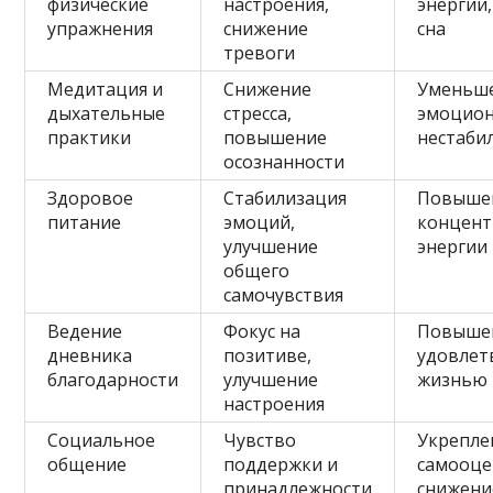
физические
настроения,
энергии
упражнения
снижение
сна
тревоги
Медитация и
Снижение
Уменьш
дыхательные
стресса,
эмоцио
практики
повышение
нестаби
осознанности
Здоровое
Стабилизация
Повыше
питание
эмоций,
концент
улучшение
энергии
общего
самочувствия
Ведение
Фокус на
Повыше
дневника
позитиве,
удовлет
благодарности
улучшение
жизнью
настроения
Социальное
Чувство
Укрепле
общение
поддержки и
самооце
принадлежности
снижени