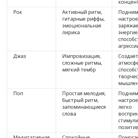
концен
Рок
Активный ритм,
Подним
гитарные риффы,
настрое
эмоциональная
заряжа
лирика
энергие
способс
агресси
Джаз
Импровизация,
Создаё
сложные ритмы,
атмосфе
мягкий тембр
способс
творче
мышле
Поп
Простая мелодия,
Подним
быстрый ритм,
настрое
запоминающиеся
легко
слова
восприн
стимул
позити
Медитативная
Спокойные
Помога