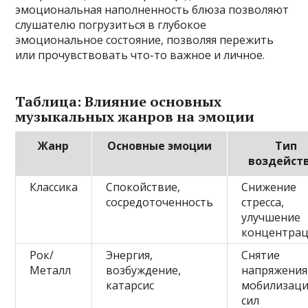
эмоциональная наполненность блюза позволяют
слушателю погрузиться в глубокое
эмоциональное состояние, позволяя пережить
или прочувствовать что-то важное и личное.
Таблица: Влияние основных
музыкальных жанров на эмоции
Жанр
Основные эмоции
Тип
воздейст
Классика
Спокойствие,
Снижение
сосредоточенность
стресса,
улучшение
концентра
Рок/
Энергия,
Снятие
Металл
возбуждение,
напряжения
катарсис
мобилизаци
сил