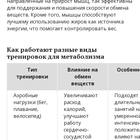
направленные на прирост мышц, так эффективны
для поддержания и повышения скорости обмена
веществ. Кроме того, мышцы способствуют
лучшему использованию жиров как источника
энергии, что помогает контролировать вес.
Как работают разные виды
тренировок для метаболизма
Тип
Влияние на
Особенн
тренировки
обмен
веществ
Аэробные
Увеличивают
Подходят 
нагрузки (бег,
расход
длительн
плавание,
калорий,
занятий н
велосипед)
улучшают
умеренно
работу
интенсивн
сердечно-
положите
сосудистой
влияют н