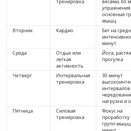
тренировка
весами, 60 
упражнения
основные г
мышц
Вторник
Кардио
Бег на сред
интенсивнос
минут
Среда
Отдых или
Йога, растя
легкая
прогулка
активность
Четверг
Интервальная
30 минут
тренировка
высокоинте
интервалов 
чередовани
нагрузки и 
Пятница
Силовая
Фокус на
тренировка
проработку 
групп мышц,
минут