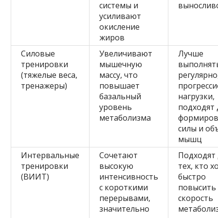
системы и
вынослив
усиливают
окисление
жиров
Силовые
Увеличивают
Лучше
тренировки
мышечную
выполнят
(тяжелые веса,
массу, что
регулярно,
тренажеры)
повышает
прогресси
базальный
нагрузки,
уровень
подходят 
метаболизма
формиров
силы и об
мышц
Интервальные
Сочетают
Подходят 
тренировки
высокую
тех, кто х
(ВИИТ)
интенсивность
быстро
с короткими
повысить
перерывами,
скорость
значительно
метаболи