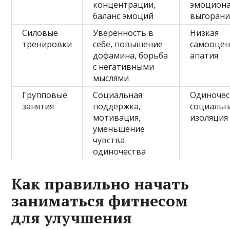
концентрации,
эмоцион
баланс эмоций
выгорани
Силовые
Уверенность в
Низкая
тренировки
себе, повышение
самооцен
дофамина, борьба
апатия
с негативными
мыслями
Групповые
Социальная
Одиночес
занятия
поддержка,
социальн
мотивация,
изоляция
уменьшение
чувства
одиночества
Как правильно начать
заниматься фитнесом
для улучшения