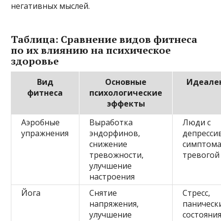
негативных мыслей.
Таблица: Сравнение видов фитнеса
по их влиянию на психическое
здоровье
Вид
Основные
Идеале
фитнеса
психологические
эффекты
Аэробные
Выработка
Люди с
упражнения
эндорфинов,
депресси
снижение
симптома
тревожности,
тревогой
улучшение
настроения
Йога
Снятие
Стресс,
напряжения,
паническ
улучшение
состояния