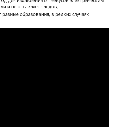
тод для избавления от невусов электрическим
ли и не оставляет следов;
разные образования, в редких случаях