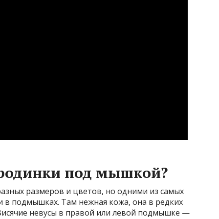
 родинки под мышкой?
разных размеров и цветов, но одними из самых
 в подмышках. Там нежная кожа, она в редких
 Висячие невусы в правой или левой подмышке —