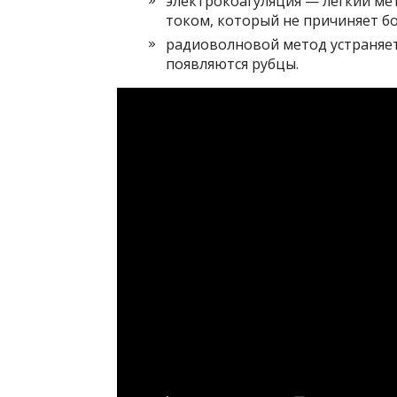
электрокоагуляция — легкий ме
током, который не причиняет бо
радиоволновой метод устраняет 
появляются рубцы.