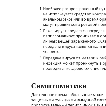
Наиболее распространенный пут
не используется средство контр
анальном сексе или во время ор
могут проявиться в ротовой пол
Реже вирус передается посредст
папилломавирус проникает в ор
личных вещей зараженного. Обя
передачи вируса является налич
человека.
Передача вируса от матери к ре
инфекция может проникнуть в ор
проводится кесарево сечение п
Симптоматика
Длительное время заболевание может н
защитными функциями иммунной систе
продолжительный период инкубации, к