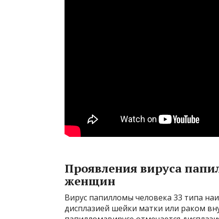
Проявления вируса папил
женщин
Вирус папилломы человека 33 типа наи
дисплазией шейки матки или раком вн
папилломавирусе отмечается дисплазия,