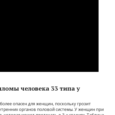
ломы человека 33 типа у
более опасен для женщин, поскольку грозит
утренних органов половой системы. У женщин при
 которая может протекать в 3-х стадиях. Таблица,