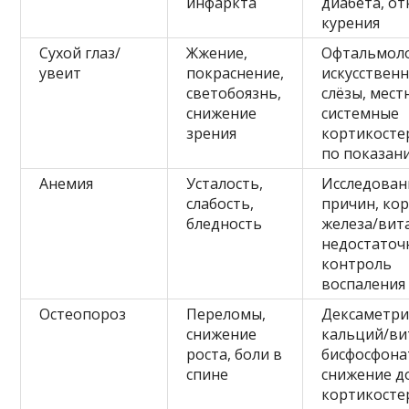
инфаркта
диабета, от
курения
Сухой глаз/
Жжение,
Офтальмоло
увеит
покраснение,
искусствен
светобоязнь,
слёзы, мест
снижение
системные
зрения
кортикост
по показан
Анемия
Усталость,
Исследован
слабость,
причин, ко
бледность
железа/вит
недостаточ
контроль
воспаления
Остеопороз
Переломы,
Дексаметри
снижение
кальций/ви
роста, боли в
бисфосфона
спине
снижение д
кортикосте