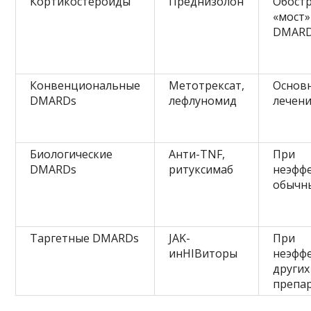
Кортикостероиды
Преднизолон
Обостр
«мост»
DMAR
Конвенциональные
Метотрексат,
Основ
DMARDs
лефлуномид
лечен
Биологические
Анти-TNF,
При
DMARDs
ритуксимаб
неэфф
обычн
Таргетные DMARDs
JAK-
При
инHIBиторы
неэфф
других
препа