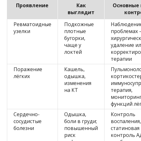
Проявление
Как
Основные
выглядит
контр
Ревматоидные
Подкожные
Наблюдение
узелки
плотные
проблемах
бугорки,
хирургичес
чаще у
удаление и
локтей
корректиро
терапии
Поражение
Кашель,
Пульмоноло
лёгких
одышка,
кортикосте
изменения
иммуносупр
на КТ
терапия,
мониторин
функций лё
Сердечно-
Одышка,
Контроль
сосудистые
боли в груди;
воспаления
болезни
повышенный
статиновая 
риск
контроль А