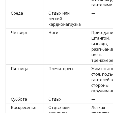
гантелями
Среда
Отдых или
—
легкий
кардионагрузка
Четверг
Ноги
Приседани
штангой,
выпады,
разгибани
ног в
тренажер
Пятница
Плечи, пресс
Жим штан
стоя, под
гантелей 
стороны,
скручиван
Суббота
Отдых
—
Воскресенье
Отдых или
Легкая
активное
прогулка,