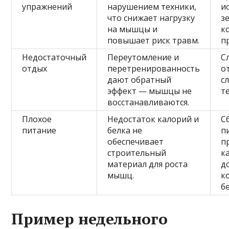
упражнений
нарушением техники,
и
что снижает нагрузку
з
на мышцы и
к
повышает риск травм.
п
Недостаточный
Переутомление и
С
отдых
перетренированность
о
дают обратный
с
эффект — мышцы не
т
восстанавливаются.
Плохое
Недостаток калорий и
С
питание
белка не
п
обеспечивает
п
строительный
к
материал для роста
д
мышц.
к
б
Пример недельного