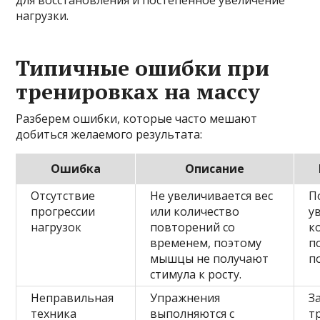
нагрузки.
Типичные ошибки при
тренировках на массу
Разберем ошибки, которые часто мешают
добиться желаемого результата:
Ошибка
Описание
Отсутствие
Не увеличивается вес
П
прогрессии
или количество
у
нагрузок
повторений со
к
временем, поэтому
п
мышцы не получают
п
стимула к росту.
Неправильная
Упражнения
З
техника
выполняются с
т