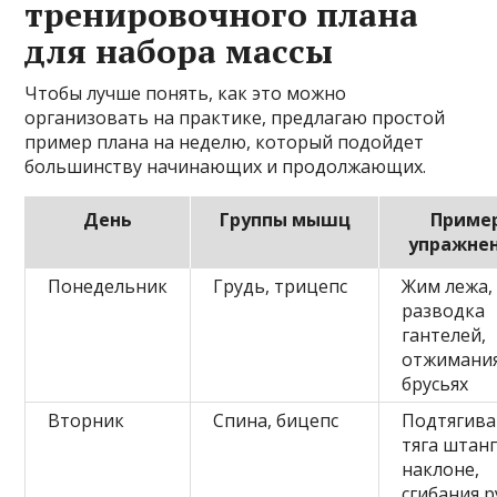
тренировочного плана
для набора массы
Чтобы лучше понять, как это можно
организовать на практике, предлагаю простой
пример плана на неделю, который подойдет
большинству начинающих и продолжающих.
День
Группы мышц
Приме
упражне
Понедельник
Грудь, трицепс
Жим лежа,
разводка
гантелей,
отжимания
брусьях
Вторник
Спина, бицепс
Подтягива
тяга штанг
наклоне,
сгибания р