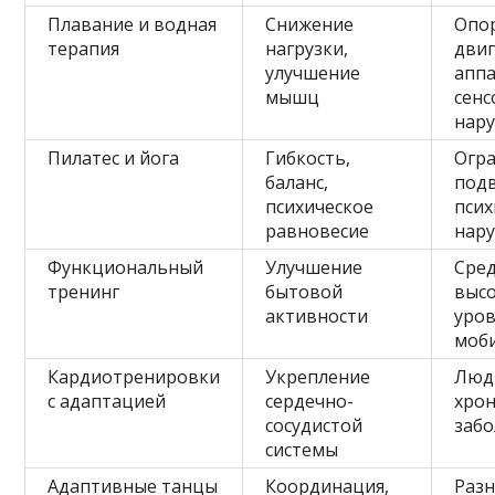
Плавание и водная
Снижение
Опо
терапия
нагрузки,
дви
улучшение
аппа
мышц
сен
нар
Пилатес и йога
Гибкость,
Огр
баланс,
под
психическое
псих
равновесие
нар
Функциональный
Улучшение
Сре
тренинг
бытовой
выс
активности
уро
моб
Кардиотренировки
Укрепление
Люд
с адаптацией
сердечно-
хро
сосудистой
заб
системы
Адаптивные танцы
Координация,
Раз