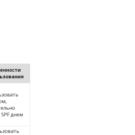
енности
ьзования
е
ьзовать
ом,
тельно
 SPF днем
ьзовать