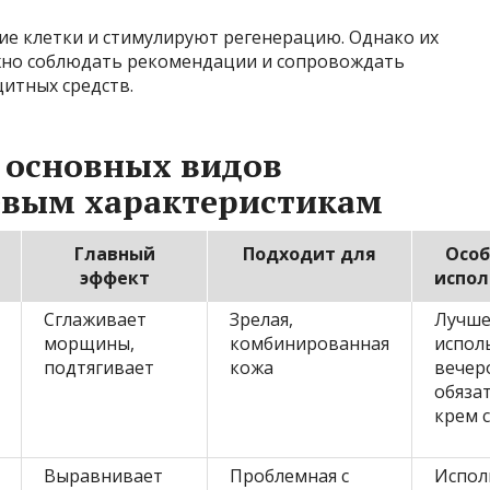
е клетки и стимулируют регенерацию. Однако их
жно соблюдать рекомендации и сопровождать
итных средств.
 основных видов
евым характеристикам
Главный
Подходит для
Особ
эффект
испол
Сглаживает
Зрелая,
Лучш
морщины,
комбинированная
испол
подтягивает
кожа
вечер
обяза
крем с
Выравнивает
Проблемная с
Испол