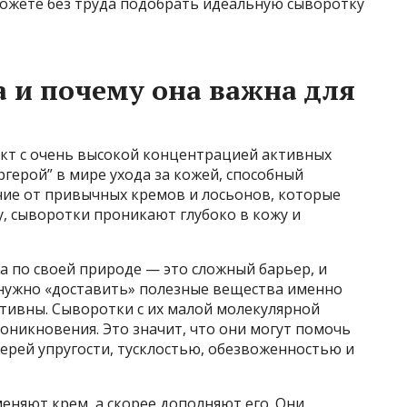
ожете без труда подобрать идеальную сыворотку
а и почему она важна для
кт с очень высокой концентрацией активных
ргерой” в мире ухода за кожей, способный
чие от привычных кремов и лосьонов, которые
, сыворотки проникают глубоко в кожу и
а по своей природе — это сложный барьер, и
 нужно «доставить» полезные вещества именно
ктивны. Сыворотки с их малой молекулярной
оникновения. Это значит, что они могут помочь
ерей упругости, тусклостью, обезвоженностью и
еняют крем, а скорее дополняют его. Они