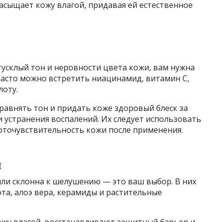
насыщает кожу влагой, придавая ей естественное
 тусклый тон и неровности цвета кожи, вам нужна
 часто можно встретить ниацинамид, витамин C,
лоту.
внять тон и придать коже здоровый блеск за
 устранения воспалений. Их следует использовать
оточувствительность кожи после применения.
и
 или склонна к шелушению — это ваш выбор. В них
та, алоэ вера, керамиды и растительные
у влагой, восстанавливают защитный барьер и