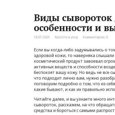
Виды сывороток
особенности и в
18.07.2025
Красота и уход
Комментарии: 0
Если вы когда-либо задумывались о то
здоровой кожи, то наверняка слышали 
косметический продукт завоевал огро
активных веществ и способности возд
беспокоят вашу кожу. Но ведь не все 
что подходит лично вам, нужно разобра
поговорим подробно о том, что из себ
какие бывают, и как их правильно исп
Читайте далее, и вы узнаете много ин
сывороток, расскажем, на что обраща
средства и бороться с самыми распро