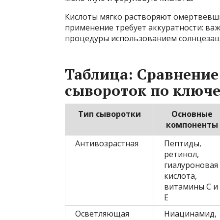
Кислоты мягко растворяют омертвевши
применение требует аккуратности: ва
процедуры использованием солнцезащ
Таблица: Сравнение
сывороток по ключ
Тип сыворотки
Основные
компоненты
Антивозрастная
Пептиды,
ретинол,
гиалуроновая
кислота,
витамины C и
E
Осветляющая
Ниацинамид,