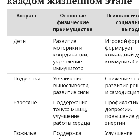
каждом жизненном этапе
Возраст
Основные
Психологич
физические
социаль
преимущества
выгод
Дети
Развитие
Игровой фор
моторики и
формирует
координации,
командный д
укрепление
коммуникабе
иммунитета
Подростки
Увеличение
Снижение стр
выносливости,
развитие ре
развитие силы
и самодисци
Взрослые
Поддержание
Профилактик
тонуса мышц,
депрессии,
улучшение
повышение у
работы сердца
энергии
Пожилые
Поддержка
Улучшение