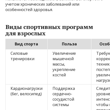
учетом хронических заболеваний или
особенностей здоровья.
Виды спортивных программ
для взрослых
Вид спорта
Польза
Особ
Силовые
Увеличение
Требу
тренировки
мышечной
корре
массы,
техник
укрепление
постеп
костей
увелич
нагруз
Кардионагрузки
Поддержка
Следит
(бег, велосипед)
сердечно-
уровн
сосудистой
интенс
системы
чтобы 
перена