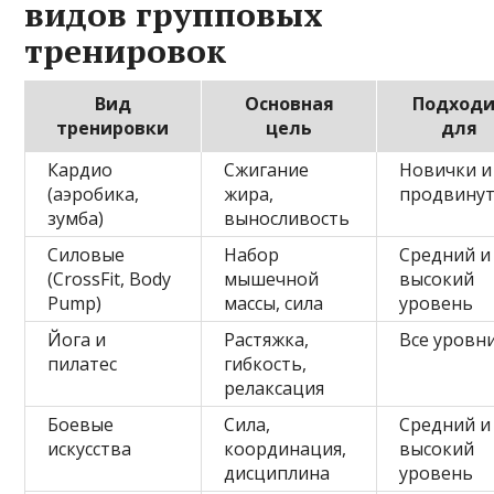
видов групповых
тренировок
Вид
Основная
Подход
тренировки
цель
для
Кардио
Сжигание
Новички и
(аэробика,
жира,
продвину
зумба)
выносливость
Силовые
Набор
Средний и
(CrossFit, Body
мышечной
высокий
Pump)
массы, сила
уровень
Йога и
Растяжка,
Все уровн
пилатес
гибкость,
релаксация
Боевые
Сила,
Средний и
искусства
координация,
высокий
дисциплина
уровень