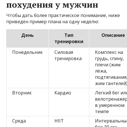
похудения у мужчин
Чтобы дать более практическое понимание, ниже
приведён пример плана на одну неделю:
День
Тип
Описание
тренировки
Понедельник
Силовая
Комплекс на
тренировка
грудь, спину,
плечи (жим
лёжа,
подтягивания
жим гантелей
Вторник
Кардио
Легкий бег ил
велотренажё
в умеренном
темпе
Среда
HIIT
Интервальны
бег: 30 сек –