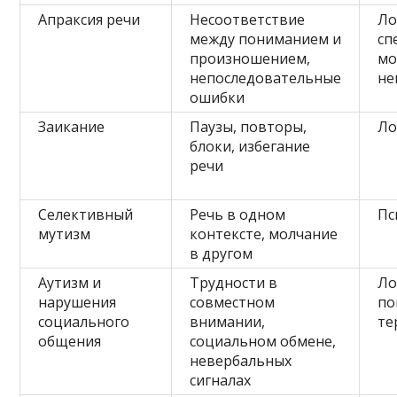
Апраксия речи
Несоответствие
Ло
между пониманием и
сп
произношением,
мо
непоследовательные
не
ошибки
Заикание
Паузы, повторы,
Ло
блоки, избегание
речи
Селективный
Речь в одном
Пс
мутизм
контексте, молчание
в другом
Аутизм и
Трудности в
Ло
нарушения
совместном
по
социального
внимании,
те
общения
социальном обмене,
невербальных
сигналах