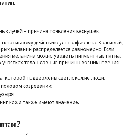
ланин.
ых лучей – причина появления веснушек.
 негативному действию ультрафиолета. Красивый,
орых меланин распределяется равномерно. Если
пления меланина можно увидеть пигментные пятна,
их участках тела. Главные причины возникновения:
а, которой подвержены светлокожие люди;
 половом созревании;
узыря;
линг кожи также имеют значение.
шки?