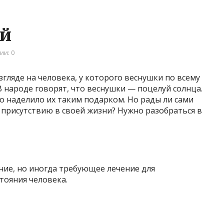
ей
ии: 0
гляде на человека, у которого веснушки по всему
В народе говорят, что веснушки — поцелуй солнца.
о наделило их таким подарком. Но рады ли сами
х присутствию в своей жизни? Нужно разобраться в
ение, но иногда требующее лечение для
ояния человека.