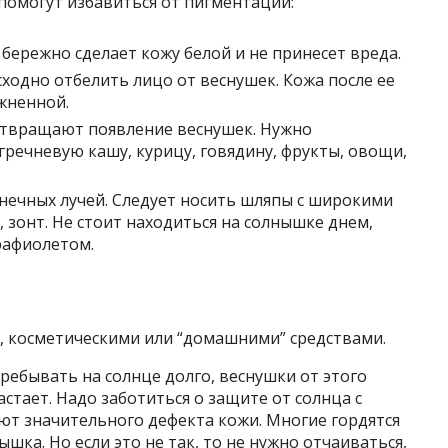
помогут избавиться от пигментации:
 бережно сделает кожу белой и не принесет вреда.
ходно отбелить лицо от веснушек. Кожа после ее
ажненной.
отвращают появление веснушек. Нужно
гречневую кашу, курицу, говядину, фрукты, овощи,
нечных лучей. Следует носить шляпы с широкими
 зонт. Не стоит находиться на солнышке днем,
рафиолетом.
 косметическими или “домашними” средствами.
ребывать на солнце долго, веснушки от этого
астает. Надо заботиться о защите от солнца с
ют значительного дефекта кожи. Многие гордятся
шка. Но если это не так, то не нужно отчаиваться,