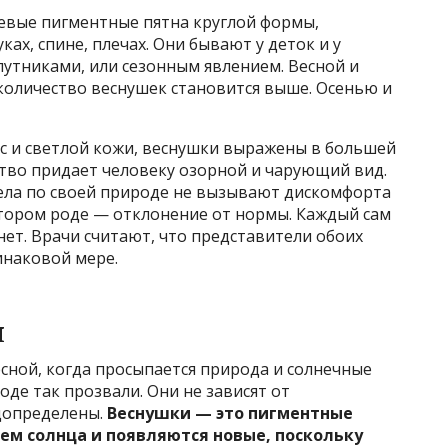
евые пигментные пятна круглой формы,
ах, спине, плечах. Они бывают у деток и у
утниками, или сезонным явлением. Весной и
 количество веснушек становится выше. Осенью и
ос и светлой кожи, веснушки выражены в большей
ство придает человеку озорной и чарующий вид.
тела по своей природе не вызывают дискомфорта
отором роде — отклонение от нормы. Каждый сам
ет. Врачи считают, что представители обоих
инаковой мере.
я
сной, когда просыпается природа и солнечные
оде так прозвали. Они не зависят от
едопределены.
Веснушки — это пигментные
ем солнца и появляются новые, поскольку