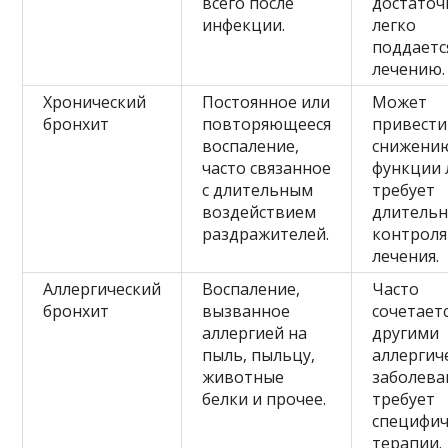
всего после
достаточ
инфекции.
легко
поддаетс
лечению.
Хронический
Постоянное или
Может
бронхит
повторяющееся
привести
воспаление,
снижени
часто связанное
функции 
с длительным
требует
воздействием
длительн
раздражителей.
контроля
лечения.
Аллергический
Воспаление,
Часто
бронхит
вызванное
сочетаетс
аллергией на
другими
пыль, пыльцу,
аллергич
животные
заболева
белки и прочее.
требует
специфич
терапии.