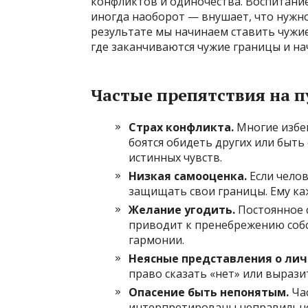
конфликтов и одиночества. Воспитание 
иногда наоборот — внушает, что нужн
результате мы начинаем ставить чужие
где заканчиваются чужие границы и н
Частые препятствия на п
Страх конфликта.
Многие избе
боятся обидеть других или быт
истинных чувств.
Низкая самооценка.
Если челов
защищать свои границы. Ему каж
Желание угодить.
Постоянное 
приводит к пренебрежению соб
гармонии.
Неясные представления о лич
право сказать «нет» или вырази
Опасение быть непонятым.
Час
интерпретированы неправильно 