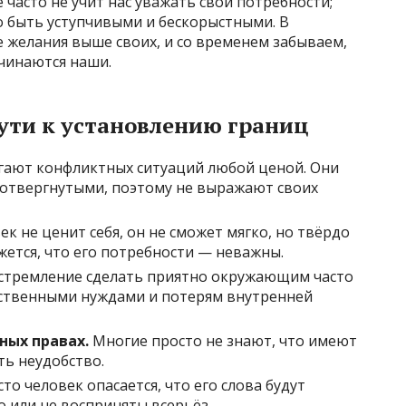
часто не учит нас уважать свои потребности;
о быть уступчивыми и бескорыстными. В
 желания выше своих, и со временем забываем,
ачинаются наши.
ути к установлению границ
гают конфликтных ситуаций любой ценой. Они
ь отвергнутыми, поэтому не выражают своих
ек не ценит себя, он не сможет мягко, но твёрдо
ется, что его потребности — неважны.
стремление сделать приятно окружающим часто
ственными нуждами и потерям внутренней
ных правах.
Многие просто не знают, что имеют
ть неудобство.
то человек опасается, что его слова будут
или не восприняты всерьёз.