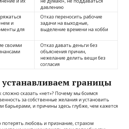
мнение и их
не думаю», не поддаваться
давлению
ряжаться
Отказ переносить рабочие
енем и
задачи на выходные,
оменты для
выделение времени на хобби
ие своими
Отказ давать деньги без
инансами
объяснения причин,
нежелание делить вещи без
согласия
е устанавливаем границы
к сложно сказать «нет»? Почему мы боимся
венность за собственные желания и установить
и барьерами, и причины здесь глубже, чем кажется
ю потерять любовь и признание, страхом