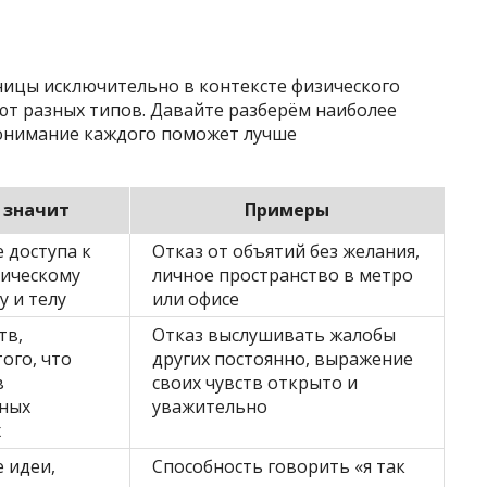
ницы исключительно в контексте физического
ют разных типов. Давайте разберём наиболее
понимание каждого поможет лучше
 значит
Примеры
 доступа к
Отказ от объятий без желания,
зическому
личное пространство в метро
у и телу
или офисе
тв,
Отказ выслушивать жалобы
ого, что
других постоянно, выражение
в
своих чувств открыто и
ных
уважительно
х
 идеи,
Способность говорить «я так