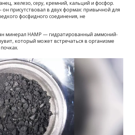
анец, железо, серу, кремний, кальций и фосфор.
 он присутствовал в двух формах: привычной для
 редкого фосфидного соединения, не
ван минерал HAMP — гидратированный аммоний-
рувит, который может встречаться в организме
 почках.