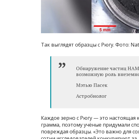
Так выглядят образцы с Рюгу. Фото: Na
Обнаружение частиц HAMP
возможную роль внеземно
Мэтью Пасек
Астробиолог
Каждое зерно с Рюгу — это настоящая к
грамма, поэтому учёные придумали спо
повреждая образцы. «Это важно для со
сотни исследователей конкурируют за д