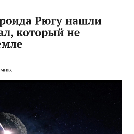
тероида Рюгу нашли
л, который не
емле
мнях.