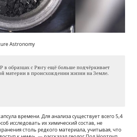
ture Astronomy
 в образцах с Рюгу ещё больше подчёркивает
й материи в происхождении жизни на Земле.
апсула времени. Для анализа существует всего 5,4
соб исследовать их химический состав, не
хранения столь редкого материала, учитывая, что
оступ к нему», — рассказал геолог Пол Нортруп.