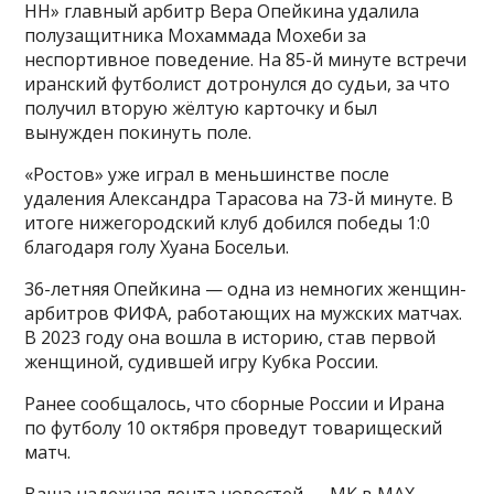
НН» главный арбитр Вера Опейкина удалила
полузащитника Мохаммада Мохеби за
неспортивное поведение. На 85-й минуте встречи
иранский футболист дотронулся до судьи, за что
получил вторую жёлтую карточку и был
вынужден покинуть поле.
«Ростов» уже играл в меньшинстве после
удаления Александра Тарасова на 73-й минуте. В
итоге нижегородский клуб добился победы 1:0
благодаря голу Хуана Босельи.
36-летняя Опейкина — одна из немногих женщин-
арбитров ФИФА, работающих на мужских матчах.
В 2023 году она вошла в историю, став первой
женщиной, судившей игру Кубка России.
Ранее сообщалось, что сборные России и Ирана
по футболу 10 октября проведут товарищеский
матч.
Ваша надежная лента новостей — МК в MAX.