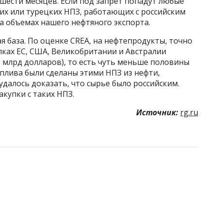
 шести месяцев. Если под запрет попадут любые
ких или турецких НПЗ, работающих с российским
на объемах нашего нефтяного экспорта.
я база. По оценке CREA, на нефтепродукты, точно
упках ЕС, США, Великобритании и Австралии
5 млрд долларов), то есть чуть меньше половины
плива были сделаны этими НПЗ из нефти,
 удалось доказать, что сырье было российским.
купки с таких НПЗ.
Источник:
rg.ru