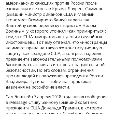
американских санкциях против России после
вхождения в ее состав Крыма. Лоуренс Саммерс
(бывший министр финансов США и главный
экономист Всемирного банка) пересылал
Эпштейну свою переписку с юристом Нилом
Волиным, у которого уточнял «как примириться с
тем, что США замораживают деньги случайных
иностранцев». Тот ему отвечал, что «иностранцы
не имеют права на такую же конституционную
защиту, как граждане США, а конгресс наделил
президента законодательными полномочиями
блокировать активы в интересах национальной
безопасности». По его словам, ограничения
против людей из окружения президента России
Владимира Путина — «обычная практика»
давления на российские власти.
Сам Эпштейн 7 апреля 2018 года писал сообщение
в iMessage Стиву Бэннону (бывший советник
президента США Дональда Трампа), в котором
рассказывал о претензиях к Сулейману Керимову