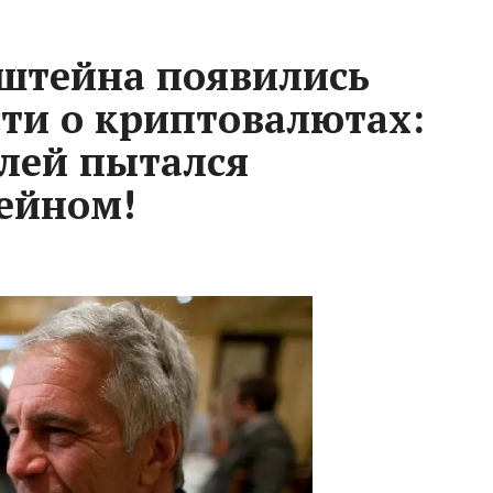
штейна появились
ти о криптовалютах:
елей пытался
тейном!