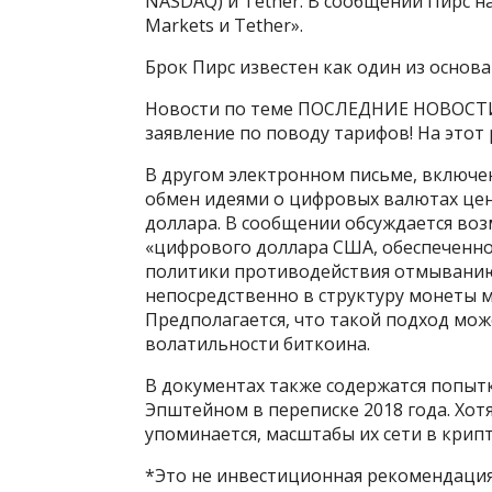
NASDAQ) и Tether. В сообщении Пирс на
Markets и Tether».
Брок Пирс известен как один из основ
Новости по теме ПОСЛЕДНИЕ НОВОСТИ
заявление по поводу тарифов! На этот 
В другом электронном письме, включе
обмен идеями о цифровых валютах це
доллара. В сообщении обсуждается в
«цифрового доллара США, обеспеченног
политики противодействия отмыванию
непосредственно в структуру монеты м
Предполагается, что такой подход мож
волатильности биткоина.
В документах также содержатся попыт
Эпштейном в переписке 2018 года. Хот
упоминается, масштабы их сети в крип
*Это не инвестиционная рекомендация