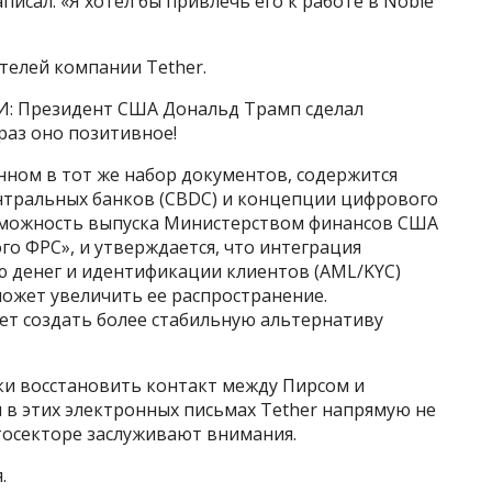
писал: «Я хотел бы привлечь его к работе в Noble
ателей компании Tether.
: Президент США Дональд Трамп сделал
раз оно позитивное!
нном в тот же набор документов, содержится
нтральных банков (CBDC) и концепции цифрового
озможность выпуска Министерством финансов США
о ФРС», и утверждается, что интеграция
 денег и идентификации клиентов (AML/KYC)
ожет увеличить ее распространение.
ет создать более стабильную альтернативу
ки восстановить контакт между Пирсом и
я в этих электронных письмах Tether напрямую не
тосекторе заслуживают внимания.
.