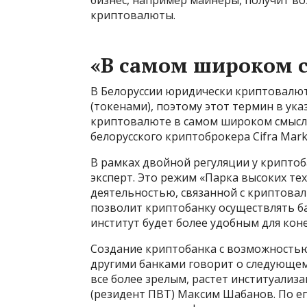
криптовалюты.
«В самом широком 
В Белоруссии юридически криптовалю
(токенами), поэтому этот термин в ука
криптовалюте в самом широком смысле
белорусского криптоброкера Cifra Mark
В рамках двойной регуляции у криптоб
эксперт. Это режим «Парка высоких те
деятельностью, связанной с криптова
позволит криптобанку осуществлять ба
институт будет более удобным для кон
Создание криптобанка с возможностью
другими банками говорит о следующем
все более зрелым, растет институализ
(резидент ПВТ) Максим Шабанов. По е