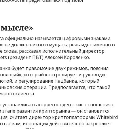
смысле»
та официально называется цифровыми знаками
зе не должен никого смущать: речь идет именно о
 слова, рассказал исполнительный директор
ets (резидент ПВТ) Алексей Короленко.
анка будет правомочие двух режимов, пояснил
хнологий», который контролирует и руководит
лютой, и регулирование Нацбанка, который
нковские операции. Предполагается, что такой
ечного клиента.
 устанавливать корреспондентские отношения с
 этапе развития крипторынка — он становится
ация, считает директор криптоплатформы Whitebird
го словам, инновация действительно закрепляет