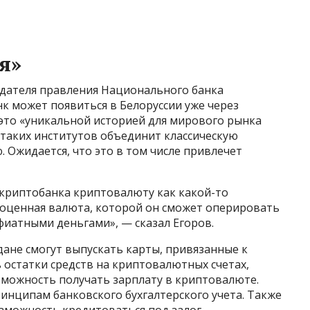
я»
едателя правления Национального банка
к может появиться в Белоруссии уже через
 это «уникальной историей для мирового рынка
 таких институтов объединит классическую
 Ожидается, что это в том числе привлечет
 криптобанка криптовалюту как какой-то
ноценная валюта, которой он сможет оперировать
фиатными деньгами», — сказал Егоров.
дане смогут выпускать карты, привязанные к
 остатки средств на криптовалютных счетах,
зможность получать зарплату в криптовалюте.
ринципам банковского бухгалтерского учета. Также
озможность кредитоваться под залог