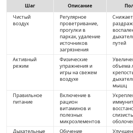
Шаг
Описание
По
Чистый
Регулярное
Снижае
воздух
проветривание,
раздраж
прогулки в
воспале
парках, удаление
дыхател
источников
путей
загрязнения
Активный
Физические
Увеличе
режим
упражнения и
объема 
игры на свежем
крепост
воздухе
дыхател
мышц
Правильное
Включение в
Укрепле
питание
рацион
иммунит
витаминов и
восстан
полезных
слизист
микроэлементов
оболоче
Дыхательные
Обучение
Улучшен