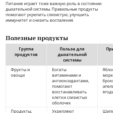
Питание играет тоже важную роль в состоянии
дыхательной системы. Правильные продукты
помогают укрепить слизистую, улучшить
иммунитет и снизить воспаления.
Полезные продукты
Группа
Польза для
Пр
продуктов
дыхательной
системы
Фрукты и
Богаты
Ябло
овощи
витаминами и
морк
антиоксидантами,
брок
помогают
апел
восстанавливать
ягод
клетки слизистых
оболочек
Продукты,
Укрепляют
Шипо