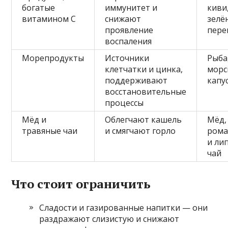
богатые
иммунитет и
киви
витамином C
снижают
зелё
проявление
пере
воспаления
Морепродукты
Источники
Рыба
клетчатки и цинка,
морс
поддерживают
капу
восстановительные
процессы
Мёд и
Облегчают кашель
Мёд,
травяные чаи
и смягчают горло
ром
и ли
чай
Что стоит ограничить
Сладости и газированные напитки — они
раздражают слизистую и снижают