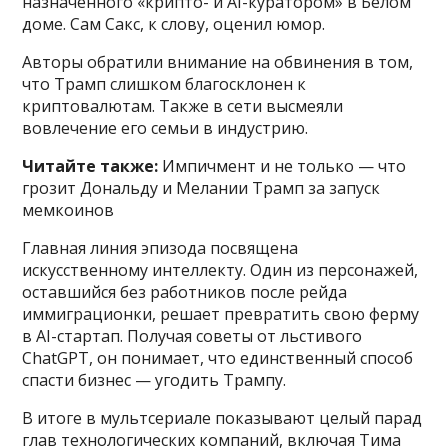
назначенного «крипто- и AI-куратором» в Белом
доме. Сам Сакс, к слову, оценил юмор.
Авторы обратили внимание на обвинения в том,
что Трамп слишком благосклонен к
криптовалютам. Также в сети высмеяли
вовлечение его семьи в индустрию.
Читайте также:
Импичмент и не только — что
грозит Дональду и Мелании Трамп за запуск
мемкоинов
Главная линия эпизода посвящена
искусственному интеллекту. Один из персонажей,
оставшийся без работников после рейда
иммиграционки, решает превратить свою ферму
в AI-стартап. Получая советы от льстивого
ChatGPT, он понимает, что единственный способ
спасти бизнес — угодить Трампу.
В итоге в мультсериале показывают целый парад
глав технологических компаний, включая Тима