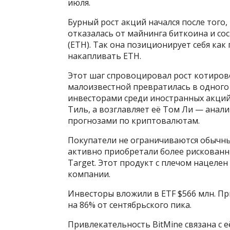
июля.
Бурный рост акций начался после того,
отказалась от майнинга биткоина и с
(ETH). Так она позиционирует себя ка
накапливать ETH.
Этот шаг спровоцировал рост котирово
малоизвестной превратилась в одног
инвесторами среди иностранных акци
Тиль, а возглавляет её Том Ли — анал
прогнозами по криптовалютам.
Покупатели не ограничиваются обычн
активно приобретали более рискованный
Target. Этот продукт с плечом нацеле
компании.
Инвесторы вложили в ETF $566 млн. П
на 86% от сентябрьского пика.
Привлекательность BitMine связана с 