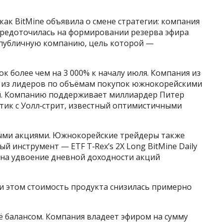
 как BitMine объявила о смене стратегии: компания
осредоточилась на формировании резерва эфира
к публичную компанию, цель которой —
к более чем на 3 000% к началу июля. Компания из
о из лидеров по объёмам покупок южнокорейскими
й. Компанию поддерживает миллиардер Питер
итик с Уолл‑стрит, известный оптимистичными
ыми акциями. Южнокорейские трейдеры также
 инструмент — ETF T‑Rex’s 2X Long BitMine Daily
н на удвоение дневной доходности акций
ри этом стоимость продукта снизилась примерно
её балансом. Компания владеет эфиром на сумму