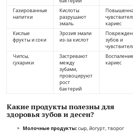
бактерий
Газированные
Кислоты
Повышенн
напитки
разрушают
чувствител
эмаль
кариес
Кислые
Эрозия эмали
Поврежден
фрукты и соки
из-за кислот
зубов и
чувствител
Чипсы,
Застревают
Воспаление
сухарики
между
кариес
зубами,
провоцируют
рост
бактерий
Какие продукты полезны для
здоровья зубов и десен?
Молочные продукты:
сыр, йогурт, творог