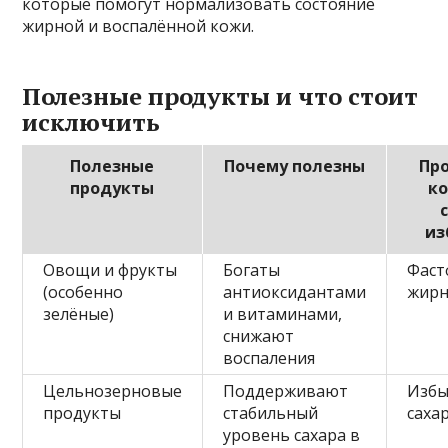
которые помогут нормализовать состояние
жирной и воспалённой кожи.
Полезные продукты и что стоит
исключить
Полезные
Почему полезны
Пр
продукты
к
из
Овощи и фрукты
Богаты
Фаст
(особенно
антиоксидантами
жирн
зелёные)
и витаминами,
снижают
воспаления
Цельнозерновые
Поддерживают
Избы
продукты
стабильный
саха
уровень сахара в