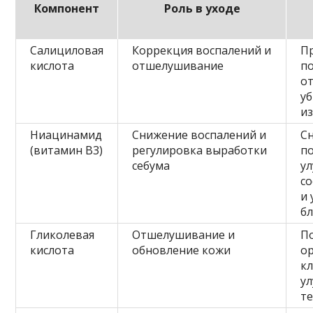
Компонент
Роль в уходе
Салициловая
Коррекция воспалений и
П
кислота
отшелушивание
п
от
у
и
Ниацинамид
Снижение воспалений и
С
(витамин B3)
регулировка выработки
п
себума
у
с
и
бл
Гликолевая
Отшелушивание и
П
кислота
обновление кожи
о
кл
у
те