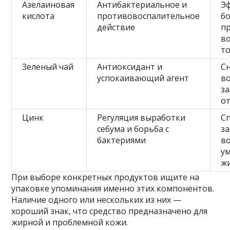
Азелаиновая
Антибактериальное и
Э
кислота
противовоспалительное
бо
действие
п
в
т
Зеленый чай
Антиоксидант и
С
успокаивающий агент
в
з
о
Цинк
Регуляция выработки
С
себума и борьба с
з
бактериями
в
у
ж
При выборе конкретных продуктов ищите на
упаковке упоминания именно этих компонентов.
Наличие одного или нескольких из них —
хороший знак, что средство предназначено для
жирной и проблемной кожи.