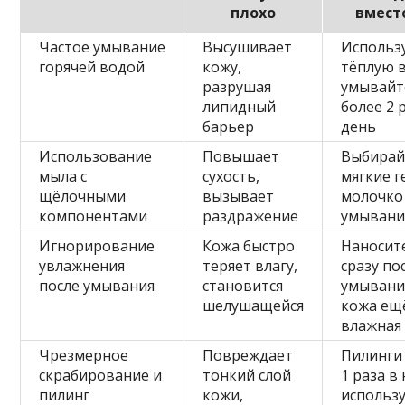
плохо
вмест
Частое умывание
Высушивает
Использ
горячей водой
кожу,
тёплую в
разрушая
умывайт
липидный
более 2 
барьер
день
Использование
Повышает
Выбирай
мыла с
сухость,
мягкие г
щёлочными
вызывает
молочко
компонентами
раздражение
умывани
Игнорирование
Кожа быстро
Наносит
увлажнения
теряет влагу,
сразу по
после умывания
становится
умывани
шелушащейся
кожа ещ
влажная
Чрезмерное
Повреждает
Пилинги
скрабирование и
тонкий слой
1 раза в
пилинг
кожи,
использ