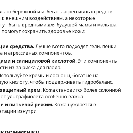
ьно бережной и избегать агрессивных средств.
 к внешним воздействиям, а некоторые
гут быть вредными для будущей мамы и малыша.
 помогут сохранить здоровье кожи:
ие средства.
Лучше всего подходят гели, пенки
а и агрессивных компонентов.
дами и салициловой кислотой.
Эти компоненты
и из-за риска для плода.
спользуйте кремы и лосьоны, богатые на
вую кислоту, чтобы поддерживать гидробаланс.
езащитный крем.
Кожа становится более склонной
 от ультрафиолета особенно важна.
е и питьевой режим.
Кожа нуждается в
атации изнутри.
 косметику