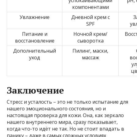
успокаивающими
pH,
компонентами
Увлажнение
Дневной крем с
З
SPF
ув
Питание и
Ночной крем/
Восс
восстановление
сыворотка
Дополнительный
Пилинг, маски,
уход
массаж
во
у
цв
Заключение
Стресс и усталость – это не только испытание для
нашего эмоционального состояния, но и
настоящая проверка для кожи. Она, как зеркало
нашего внутреннего мира, сразу показывает,
когда что-то идёт не так. Но не стоит впадать в
панику – даже в самых сложных условиях