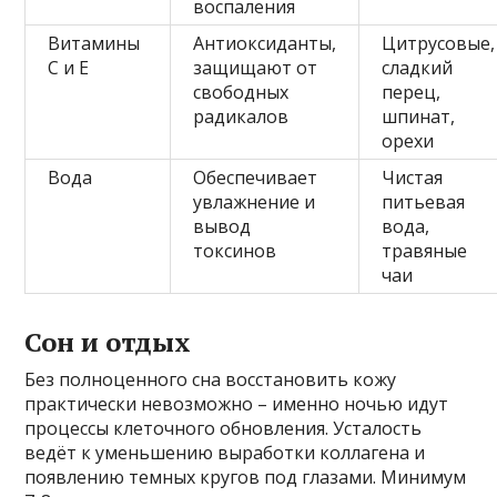
воспаления
Витамины
Антиоксиданты,
Цитрусовые,
C и E
защищают от
сладкий
свободных
перец,
радикалов
шпинат,
орехи
Вода
Обеспечивает
Чистая
увлажнение и
питьевая
вывод
вода,
токсинов
травяные
чаи
Сон и отдых
Без полноценного сна восстановить кожу
практически невозможно – именно ночью идут
процессы клеточного обновления. Усталость
ведёт к уменьшению выработки коллагена и
появлению темных кругов под глазами. Минимум